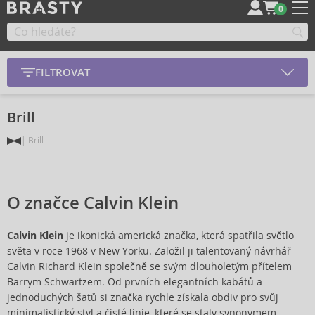
0
FILTROVAT
Brill
Brill
O značce Calvin Klein
Calvin Klein
je ikonická americká značka, která spatřila světlo
světa v roce 1968 v New Yorku. Založil ji talentovaný návrhář
Calvin Richard Klein společně se svým dlouholetým přítelem
Barrym Schwartzem. Od prvních elegantních kabátů a
jednoduchých šatů si značka rychle získala obdiv pro svůj
minimalistický styl a čisté linie, které se staly synonymem