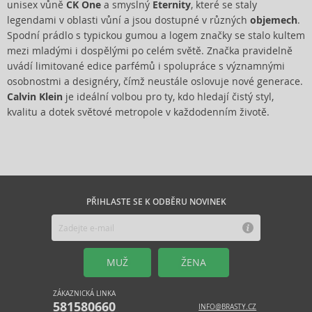
unisex vůně
CK One
a smyslný
Eternity
, které se staly
legendami v oblasti vůní a jsou dostupné v různých
objemech
.
Spodní prádlo s typickou gumou a logem značky se stalo kultem
mezi mladými i dospělými po celém světě. Značka pravidelně
uvádí limitované edice parfémů i spolupráce s významnými
osobnostmi a designéry, čímž neustále oslovuje nové generace.
Calvin Klein
je ideální volbou pro ty, kdo hledají čistý styl,
kvalitu a dotek světové metropole v každodenním životě.
PŘIHLASTE SE K ODBĚRU NOVINEK
MUŽ
ŽENA
ZÁKAZNICKÁ LINKA
581580660
INFO@BRASTY.CZ