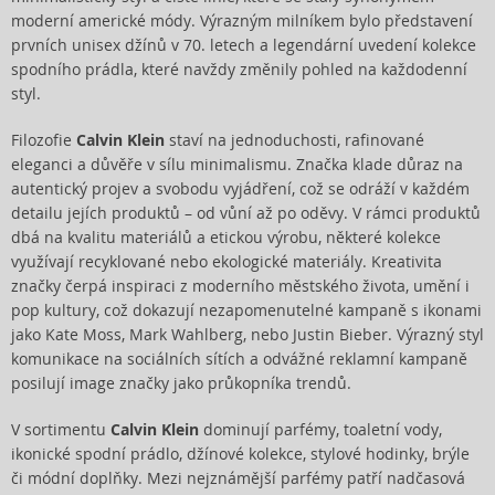
moderní americké módy. Výrazným milníkem bylo představení
prvních unisex džínů v 70. letech a legendární uvedení kolekce
spodního prádla, které navždy změnily pohled na každodenní
styl.
Filozofie
Calvin Klein
staví na jednoduchosti, rafinované
eleganci a důvěře v sílu minimalismu. Značka klade důraz na
autentický projev a svobodu vyjádření, což se odráží v každém
detailu jejích produktů – od vůní až po oděvy. V rámci produktů
dbá na kvalitu materiálů a etickou výrobu, některé kolekce
využívají recyklované nebo ekologické materiály. Kreativita
značky čerpá inspiraci z moderního městského života, umění i
pop kultury, což dokazují nezapomenutelné kampaně s ikonami
jako Kate Moss, Mark Wahlberg, nebo Justin Bieber. Výrazný styl
komunikace na sociálních sítích a odvážné reklamní kampaně
posilují image značky jako průkopníka trendů.
V sortimentu
Calvin Klein
dominují parfémy, toaletní vody,
ikonické spodní prádlo, džínové kolekce, stylové hodinky, brýle
či módní doplňky. Mezi nejznámější parfémy patří nadčasová