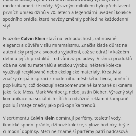
moderní americké módy. Výrazným milníkem bylo představení
prvních unisex džínů v 70. letech a legendární uvedení kolekce
spodního prádla, které navždy změnily pohled na každodenní
styl.
Filozofie
Calvin Klein
staví na jednoduchosti, rafinované
eleganci a důvěře v sílu minimalismu. Značka klade důraz na
autentický projev a svobodu vyjádření, což se odráží v každém
detailu jejích produktů – od vůní až po oděvy. V rámci produktů
dbá na kvalitu materiálů a etickou výrobu, některé kolekce
využívají recyklované nebo ekologické materiály. Kreativita
značky čerpá inspiraci z moderního městského života, umění i
pop kultury, což dokazují nezapomenutelné kampaně s ikonami
jako Kate Moss, Mark Wahlberg, nebo Justin Bieber. Výrazný styl
komunikace na sociálních sítích a odvážné reklamní kampaně
posilují image značky jako průkopníka trendů.
V sortimentu
Calvin Klein
dominují parfémy, toaletní vody,
ikonické spodní prádlo, džínové kolekce, stylové hodinky, brýle
či módní doplňky. Mezi nejznámější parfémy patří nadčasová