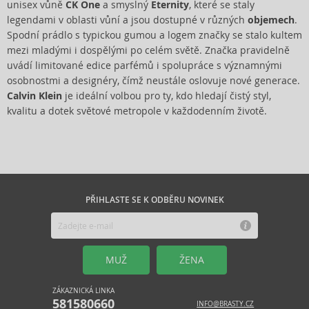
unisex vůně
CK One
a smyslný
Eternity
, které se staly
legendami v oblasti vůní a jsou dostupné v různých
objemech
.
Spodní prádlo s typickou gumou a logem značky se stalo kultem
mezi mladými i dospělými po celém světě. Značka pravidelně
uvádí limitované edice parfémů i spolupráce s významnými
osobnostmi a designéry, čímž neustále oslovuje nové generace.
Calvin Klein
je ideální volbou pro ty, kdo hledají čistý styl,
kvalitu a dotek světové metropole v každodenním životě.
PŘIHLASTE SE K ODBĚRU NOVINEK
MUŽ
ŽENA
ZÁKAZNICKÁ LINKA
581580660
INFO@BRASTY.CZ