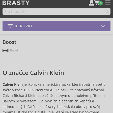
0
FILTROVAT
Boost
Boost
O značce Calvin Klein
Calvin Klein
je ikonická americká značka, která spatřila světlo
světa v roce 1968 v New Yorku. Založil ji talentovaný návrhář
Calvin Richard Klein společně se svým dlouholetým přítelem
Barrym Schwartzem. Od prvních elegantních kabátů a
jednoduchých šatů si značka rychle získala obdiv pro svůj
minimalistický styl a čisté linie, které se staly synonymem