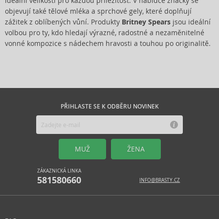
ideální velikosti pro každou příležitost. V nabídce značky se
objevují také tělové mléka a sprchové gely, které doplňují
zážitek z oblíbených vůní. Produkty
Britney Spears
jsou ideální
volbou pro ty, kdo hledají výrazné, radostné a nezaměnitelné
vonné kompozice s nádechem hravosti a touhou po originalitě.
PŘIHLASTE SE K ODBĚRU NOVINEK
MUŽ
ŽENA
ZÁKAZNICKÁ LINKA
581580660
INFO@BRASTY.CZ