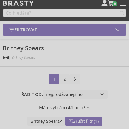
0
FILTROVAT
Britney Spears
Britney Spears
1
2
ŘADIT OD:
Máte vybráno
41
položek
Britney Spears
Zrušit filtr (1)