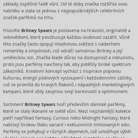
základy úspěšné řadě vůní. Od té doby značka rozšířila svou
nabídku a stala se jednou z nejpopulárnějších celebritních
značek parfémů na trhu.
Filozofie
Britney Spears
je postavena na hravosti, originalitě a
sebevědomí, které povzbuzuje každou osobnost zazářit. Vůně
této značky často spojují mladistvou svěžest s nádechem
romantiky a smyslnosti, což odráží samotnou Britney a její
uměleckou vizi. Značka klade důraz na dostupnost a inkluzivitu,
proto jsou parfémy navrženy tak, aby potěšily široké spektrum
zákazníků. Kreativní koncept vychází z inspirace popovou
kulturou, energií pódiových vystoupení i každodenními zážitky,
což se promítá do hravých flakonů i nápaditých marketingových
kampaní, které vždy zaujmou svojí barevností a optimismem.
Sortiment
Britney Spears
tvoří především dámské parfémy,
které se staly ikonami ve světě vůní. Mezi nejznámější kolekce
patří například Fantasy, Curious nebo Midnight Fantasy, které
nabízejí širokou škálu variant i exkluzivních limitovaných edic.
Parfémy se pohybují v různých objemech, což umožňuje výběr