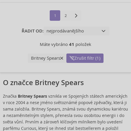
1
2
ŘADIT OD:
Máte vybráno
41
položek
Britney Spears
Zrušit filtr (1)
O značce Britney Spears
Značka
Britney Spears
vznikla ve Spojených státech amerických
v roce 2004 a nese jméno světoznámé popové zpěvačky, která ji
sama založila. Britney Spears, známá svou dynamickou kariérou
a nezaměnitelným stylem, přenesla svou osobitou energii i do
světa vůní. Prvním a zároveň klíčovým milníkem bylo uvedení
parfému Curious, který se ihned stal bestsellerem a položil