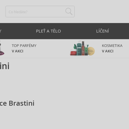
Y
PLEŤ A TĚLO
LÍČENÍ
TOP PARFÉMY
KOSMETIKA
V AKCI
V AKCI
ini
ce Brastini