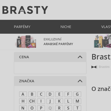
PARFÉMY
NICHE
VLAS
EXKLUZIVNÍ
ARABSKÉ PARFÉMY
Brast
CENA
Brastini
ZNAČKA
O znač
A
B
C
D
E
F
G
H
CH
I
J
K
L
M
N
O
P
Q
R
S
T