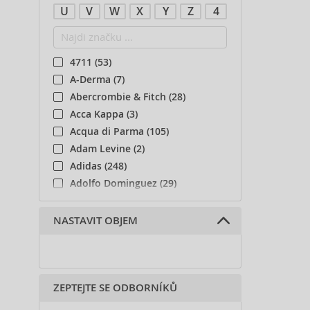
U
V
W
X
Y
Z
4
4711 (53)
A-Derma (7)
Abercrombie & Fitch (28)
Acca Kappa (3)
Acqua di Parma (105)
Adam Levine (2)
Adidas (248)
Adolfo Dominguez (29)
Adyan (81)
Affinage (1)
NASTAVIT OBJEM
Afnan (93)
Agent Provocateur (13)
Ahava (49)
ZEPTEJTE SE ODBORNÍKŮ
Aigner (42)
Ajmal (170)