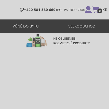
+420 581 580 660
0 Kč
(PO - PÁ 9:00–17:00)
0
VŮNĚ DO BYTU
VELKOOBCHOD
NEJOBLÍBENĚJŠÍ
KOSMETICKÉ PRODUKTY