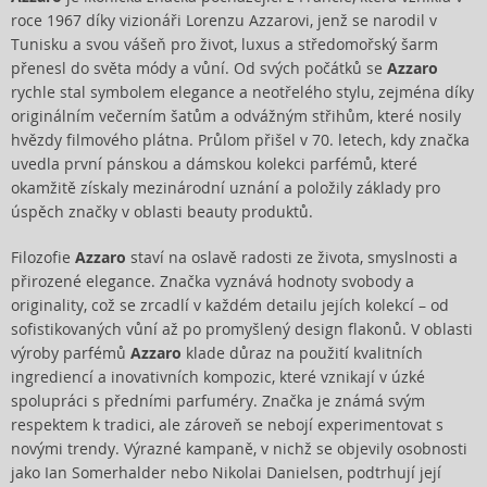
roce 1967 díky vizionáři Lorenzu Azzarovi, jenž se narodil v
Tunisku a svou vášeň pro život, luxus a středomořský šarm
přenesl do světa módy a vůní. Od svých počátků se
Azzaro
rychle stal symbolem elegance a neotřelého stylu, zejména díky
originálním večerním šatům a odvážným střihům, které nosily
hvězdy filmového plátna. Průlom přišel v 70. letech, kdy značka
uvedla první pánskou a dámskou kolekci parfémů, které
okamžitě získaly mezinárodní uznání a položily základy pro
úspěch značky v oblasti beauty produktů.
Filozofie
Azzaro
staví na oslavě radosti ze života, smyslnosti a
přirozené elegance. Značka vyznává hodnoty svobody a
originality, což se zrcadlí v každém detailu jejích kolekcí – od
sofistikovaných vůní až po promyšlený design flakonů. V oblasti
výroby parfémů
Azzaro
klade důraz na použití kvalitních
ingrediencí a inovativních kompozic, které vznikají v úzké
spolupráci s předními parfuméry. Značka je známá svým
respektem k tradici, ale zároveň se nebojí experimentovat s
novými trendy. Výrazné kampaně, v nichž se objevily osobnosti
jako Ian Somerhalder nebo Nikolai Danielsen, podtrhují její