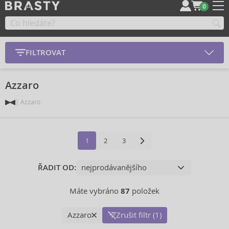
0
FILTROVAT
Azzaro
Azzaro
1
2
3
ŘADIT OD:
Máte vybráno
87
položek
Azzaro
Zrušit filtr (1)