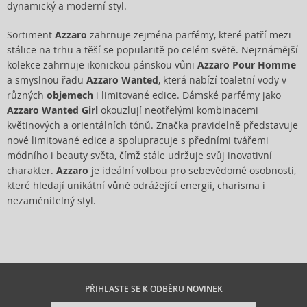
dynamický a moderní styl.
Sortiment
Azzaro
zahrnuje zejména parfémy, které patří mezi
stálice na trhu a těší se popularitě po celém světě. Nejznámější
kolekce zahrnuje ikonickou pánskou vůni
Azzaro Pour Homme
a smyslnou řadu
Azzaro Wanted
, která nabízí toaletní vody v
různých
objemech
i limitované edice. Dámské parfémy jako
Azzaro Wanted Girl
okouzlují neotřelými kombinacemi
květinových a orientálních tónů. Značka pravidelně představuje
nové limitované edice a spolupracuje s předními tvářemi
módního i beauty světa, čímž stále udržuje svůj inovativní
charakter.
Azzaro
je ideální volbou pro sebevědomé osobnosti,
které hledají unikátní vůně odrážející energii, charisma i
nezaměnitelný styl.
PŘIHLASTE SE K ODBĚRU NOVINEK