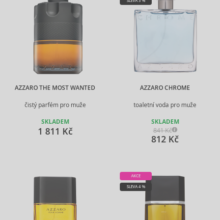
SLEVA 3 %
AZZARO THE MOST WANTED
AZZARO CHROME
čistý parfém pro muže
toaletní voda pro muže
SKLADEM
SKLADEM
1 811 Kč
841 Kč
812 Kč
AKCE
SLEVA 4 %