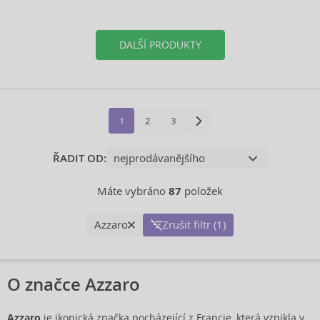
DALŠÍ PRODUKTY
1
2
3
ŘADIT OD:
Máte vybráno
87
položek
Azzaro
Zrušit filtr (1)
O značce Azzaro
Azzaro
je ikonická značka pocházející z Francie, která vznikla v