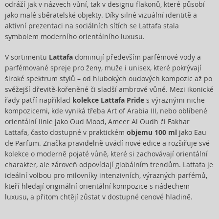
odráží jak v názvech vůní, tak v designu flakonů, které působí
jako malé sběratelské objekty. Díky silné vizuální identitě a
aktivní prezentaci na sociálních sítích se Lattafa stala
symbolem moderního orientálního luxusu.
V sortimentu
Lattafa
dominují především parfémové vody a
parfémované spreje pro ženy, muže i unisex, které pokrývají
široké spektrum stylů – od hlubokých oudových kompozic až po
svěžejší dřevitě-kořeněné či sladší ambrové vůně. Mezi ikonické
řady patří například
kolekce Lattafa Pride
s výraznými niche
kompozicemi, kde vyniká třeba Art of Arabia III, nebo oblíbené
orientální linie jako Oud Mood, Ameer Al Oudh či Fakhar
Lattafa, často dostupné v praktickém
objemu 100 ml
jako Eau
de Parfum. Značka pravidelně uvádí nové edice a rozšiřuje své
kolekce o moderně pojaté vůně, které si zachovávají orientální
charakter, ale zároveň odpovídají globálním trendům. Lattafa je
ideální volbou pro milovníky intenzivních, výrazných parfémů,
kteří hledají originální orientální kompozice s nádechem
luxusu, a přitom chtějí zůstat v dostupné cenové hladině.