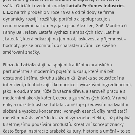
světa. Oficiální uvedení značky
Lattafa Perfumes Industries
L.L.C
na trh proběhlo v roce 1992 a od té doby se firma
dynamicky rozvíjí, rozšiřuje portfolio a spolupracuje s
renomovanými parfuméry, jako jsou Alex Lee, Gaël Montero či
Fanny Bal. Název Lattafa vychází z arabských slov „Latif“ a
„Lateefa“, která odkazují na jemnost, laskavost a příjemnost –
hodnoty, jež se promítají do charakteru vůní i celkového
směřování značky.
Filozofie
Lattafa
stojí na spojení tradičního arabského
parfumérství s moderním pojetím luxusu, které má být
dostupné širšímu okruhu zákazníků. Značka se soustředí na
intenzivní, dlouhotrvající kompozice s výraznými ingrediencemi,
jako je oud, ambra, růže či vzácná dřeva, a zároveň pracuje s
moderními akordy koření, ovoce a gurmánských tónů. V rámci
etiky a udržitelnosti se Lattafa zaměřuje především na kvalitní
složení a vysokou koncentraci vonných esencí, díky nimž stačí
menší množství vůně k dosažení výrazného efektu, což přispívá
k šetrnějšímu používání produktů. Kreativní koncept značky
často čerpá inspiraci z arabské kultury, historie a umění – to se