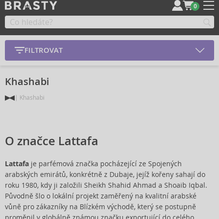
0
FILTROVAT
Khashabi
Khashabi
O značce Lattafa
Lattafa
je parfémová značka pocházející ze Spojených
arabských emirátů, konkrétně z Dubaje, jejíž kořeny sahají do
roku 1980, kdy ji založili Sheikh Shahid Ahmad a Shoaib Iqbal.
Původně šlo o lokální projekt zaměřený na kvalitní arabské
vůně pro zákazníky na Blízkém východě, který se postupně
proměnil v globálně známou značku exportující do celého