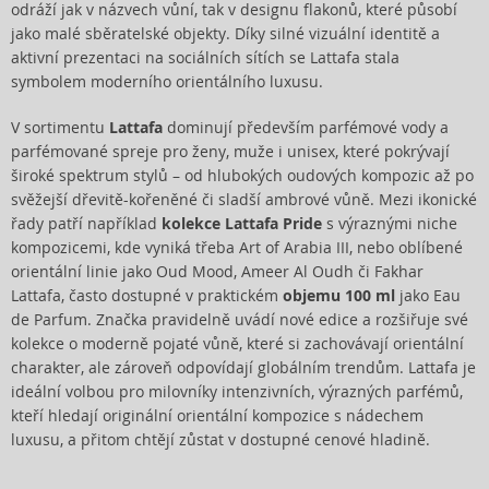
odráží jak v názvech vůní, tak v designu flakonů, které působí
jako malé sběratelské objekty. Díky silné vizuální identitě a
aktivní prezentaci na sociálních sítích se Lattafa stala
symbolem moderního orientálního luxusu.
V sortimentu
Lattafa
dominují především parfémové vody a
parfémované spreje pro ženy, muže i unisex, které pokrývají
široké spektrum stylů – od hlubokých oudových kompozic až po
svěžejší dřevitě-kořeněné či sladší ambrové vůně. Mezi ikonické
řady patří například
kolekce Lattafa Pride
s výraznými niche
kompozicemi, kde vyniká třeba Art of Arabia III, nebo oblíbené
orientální linie jako Oud Mood, Ameer Al Oudh či Fakhar
Lattafa, často dostupné v praktickém
objemu 100 ml
jako Eau
de Parfum. Značka pravidelně uvádí nové edice a rozšiřuje své
kolekce o moderně pojaté vůně, které si zachovávají orientální
charakter, ale zároveň odpovídají globálním trendům. Lattafa je
ideální volbou pro milovníky intenzivních, výrazných parfémů,
kteří hledají originální orientální kompozice s nádechem
luxusu, a přitom chtějí zůstat v dostupné cenové hladině.