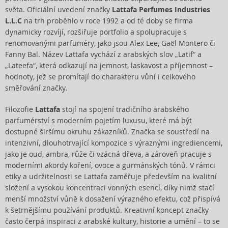
světa. Oficiální uvedení značky
Lattafa Perfumes Industries
L.L.C
na trh proběhlo v roce 1992 a od té doby se firma
dynamicky rozvíjí, rozšiřuje portfolio a spolupracuje s
renomovanými parfuméry, jako jsou Alex Lee, Gaël Montero či
Fanny Bal. Název Lattafa vychází z arabských slov „Latif“ a
„Lateefa“, která odkazují na jemnost, laskavost a příjemnost –
hodnoty, jež se promítají do charakteru vůní i celkového
směřování značky.
Filozofie
Lattafa
stojí na spojení tradičního arabského
parfumérství s moderním pojetím luxusu, které má být
dostupné širšímu okruhu zákazníků. Značka se soustředí na
intenzivní, dlouhotrvající kompozice s výraznými ingrediencemi,
jako je oud, ambra, růže či vzácná dřeva, a zároveň pracuje s
moderními akordy koření, ovoce a gurmánských tónů. V rámci
etiky a udržitelnosti se Lattafa zaměřuje především na kvalitní
složení a vysokou koncentraci vonných esencí, díky nimž stačí
menší množství vůně k dosažení výrazného efektu, což přispívá
k šetrnějšímu používání produktů. Kreativní koncept značky
často čerpá inspiraci z arabské kultury, historie a umění – to se