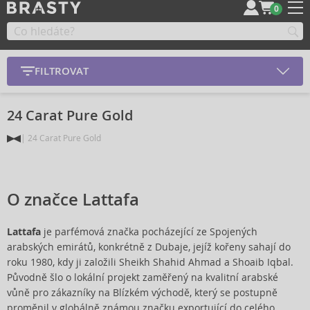
0
FILTROVAT
24 Carat Pure Gold
24 Carat Pure Gold
O značce Lattafa
Lattafa
je parfémová značka pocházející ze Spojených
arabských emirátů, konkrétně z Dubaje, jejíž kořeny sahají do
roku 1980, kdy ji založili Sheikh Shahid Ahmad a Shoaib Iqbal.
Původně šlo o lokální projekt zaměřený na kvalitní arabské
vůně pro zákazníky na Blízkém východě, který se postupně
proměnil v globálně známou značku exportující do celého